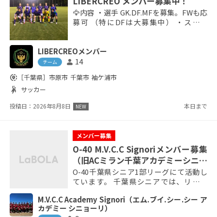
LIBERCREO メンバー募集中！
🦅内容 ・選手 GK.DF.MFを募集。FWも応
募可 （特にDFは大募集中） ・スタッ
フ、マネージャー 練習や試合の準備等、
撮影等 ・スポンサー 活動のサポート 🦅
LIBERCREOメンバー
活動日 ・日曜（第2週日曜は基本休み）
土曜祝日も稀に有 🦅活動地域 ・市原、千
14
person
チーム
葉を千葉県内 🦅活動内容 ・社会人リーグ
share_location
［千葉県］
市原市
千葉市
袖ケ浦市
（来季）試合、カップ戦等 🦅金額 選手
sports_handball
サッカー
・月1500円 ・練習、試合の場所代 ・ユ...
投稿日：2026年8月8日
本日まで
NEW
メンバー募集
O-40 M.V.C.C Signoriメンバー募集
（旧ACミラン千葉アカデミーシニア
チーム）
O-40千葉県シニア1部リーグにて活動し
ています。 千葉県シニアでは、リーグ
戦、リーグカップ、シニア選手権と3つの
M.V.C.C Academy Signori（エム.ブイ.シー.シー ア
大会がありますので、 来期、チームとし
カデミー シニョーリ）
て各ポジションに厚みを持たせたいと考