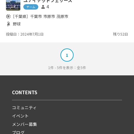
ユナイテッドフェザーズ
のチームで現在在籍人数25名ですが、毎
4
person
週試合できる人数を揃えるのに苦慮して
チーム
いる状況です。 野球・ソフトボール経験
share_location
［千葉県］
千葉市
市原市
茂原市
者のみなさん、ぜひ一緒に野球を楽しみ
sports_handball
野球
ませんか？ 入部をお待ちしております。
【チーム名】ユナイテッドフェザーズ
投稿日：2024年7月1日
残り52日
【活動地域】千葉市、市原市近郊 【活動
日】基本的に...
1
1件 - 5件を表示：全5件
CONTENTS
コミュニティ
イベント
メンバー募集
ブログ