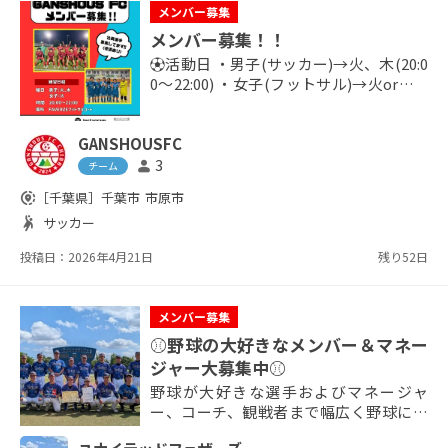
メンバー募集
メンバー募集！！
⚽️活動日 ・男子(サッカー)→火、木(20:0
0～22:00) ・女子(フットサル)→火or木(2
0:00～22:00) その他、土日に公式戦やTR
Mが組まれます。 ⚽️練習場所 FAVERZEフ
GANSHOUSFC
ットサルコート 1度練習に参加してみま
せんか？
3
person
チーム
share_location
［千葉県］
千葉市
市原市
sports_handball
サッカー
投稿日：2026年4月21日
残り52日
メンバー募集
⚾野球の大好きなメンバー＆マネー
ジャー大募集中⚾
野球が大好きな選手およびマネージャ
ー、コーチ、観戦者まで幅広く野球に携
わりたい方を大募集中です！ 創部15年目