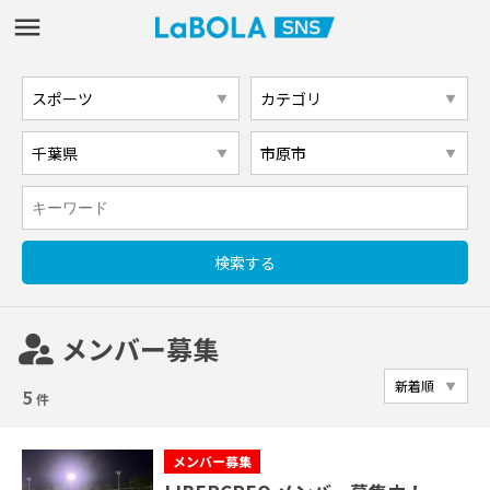
supervisor_account
メンバー募集
5
件
メンバー募集