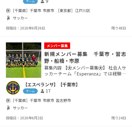
9
person
チーム
えています。（※特にGK募集していま
す） 年齢は、38歳～50歳(あくまで目安
share_location
［千葉県］
千葉市
市原市
［東京都］
江戸川区
として)の練習生を募集しています。 毎週
sports_handball
サッカー
水曜日、SMBC FIELD HONDA FOOTBAL
L AREA（最寄駅：...
投稿日：2026年6月26日
残り48日
メンバー募集
新規メンバー募集 千葉市・習志
野・船橋・市原
募集内容 【⚽メンバー募集⚽】 社会人サ
ッカーチーム「Esperanza」では経験者
のみ新メンバーを募集中！ 活動は週1
【エスペランサ】【千葉市】
回、土曜または日曜に実施。 ★20〜40代
17
person
★学生時代にサッカー経験のある方 ★月
チーム
1回以上参加できる方。 ★連絡・出欠報
share_location
［千葉県］
千葉市
市原市
習志野市
告がしっかりできる方 ★参加費1回1,000
sports_handball
サッカー
円。 体験参加後、お互いに問題がなけれ
ば正式加入という流れになります。 正式
投稿日：2026年6月2日
残り24日
加入の場合はユニフォ...