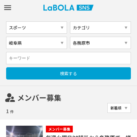
supervisor_account
メンバー募集
1
件
メンバー募集