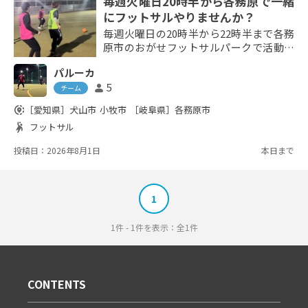
毎週火曜日20時半から各務原で一緒
にフットサルやりませんか？
毎週火曜日の20時半から22時半まで各務
原市のおがせフットサルパークで活動し
ています！ メンバーがまだ足りないの
パルーカ
で追加のメンバーを募集しています。 エ
5
person
ンジョイフットサル⚽️ でフットサルを通
チーム
して運動不足、ストレス解消しています
share_location
［愛知県］
犬山市
小牧市
［岐阜県］
各務原市
😊 ・年齢層 20代から40代で活動して
sports_handball
フットサル
ます！ 10代でも50代でもフットサルや
運動が好きなら大歓迎です^_^ 現在、女
投稿日：2026年8月1日
本日まで
性の方も参加してます！ 女性も大歓迎
です！！...
1
1件 - 1件を表示：全1件
CONTENTS