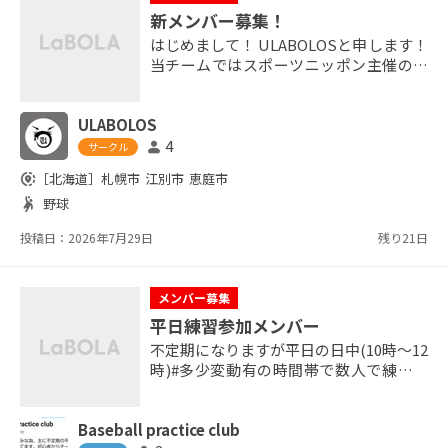
新メンバー募集！
はじめまして！ ULABOLOSと申します！
当チームではスポーツニッポン主催のリ
ーグに参加しております。 その他の活動
は練習・練習試合に費やしております！
ULABOLOS
(月に2〜3試合) 活動地域は札幌市or恵庭
市です！ 経験不問！ 野球をやりたい気持
4
person
サークル
ちがあれば誰でも歓迎します！ まずは一
share_location
［北海道］
札幌市
江別市
恵庭市
度雰囲気を見に体験に来てください！ 活
sports_handball
野球
動予定はお問い合わせ時にお知らせいた
します！
投稿日：2026年7月29日
残り21日
メンバー募集
平日練習参加メンバー
不定期になりますが平日の日中(10時～12
時)#多少変動有の時間帯で数人で練習メ
インで活動してます。 そこで平日の練習
活動に参加出来る方を年齢経験問わず募
Baseball practice club
集します。 参加も出たいと思った時での