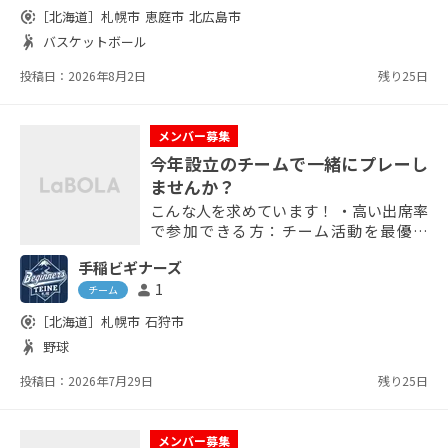
・ブランク経験者 ・継続して参加が見込
share_location
［北海道］
札幌市
恵庭市
北広島市
める方歓迎 応募方法 ①〜③の自己紹介文
sports_handball
バスケットボール
をメッセージに添えてお送りください
①...
投稿日：2026年8月2日
残り25日
メンバー募集
今年設立のチームで一緒にプレーし
ませんか？
こんな人を求めています！ ・高い出席率
で参加できる方：チーム活動を最優先
に、安定して参加していただけると嬉し
手稲ビギナーズ
いです。 ・掛け持ち（他チーム所属）し
1
person
ていない方：日程重複を防ぐため、当チ
チーム
ーム専属で動ける方を優遇します。 ・未
share_location
［北海道］
札幌市
石狩市
経験者・ブランクがある方OK!：キャッ
sports_handball
野球
チボールから丁寧に教えますので、初心
者の方も大歓迎です。 ・思いやりと協調
投稿日：2026年7月29日
残り25日
性がある方：ミスを責めず、お互いに声
を掛け合って楽しくプレ...
メンバー募集