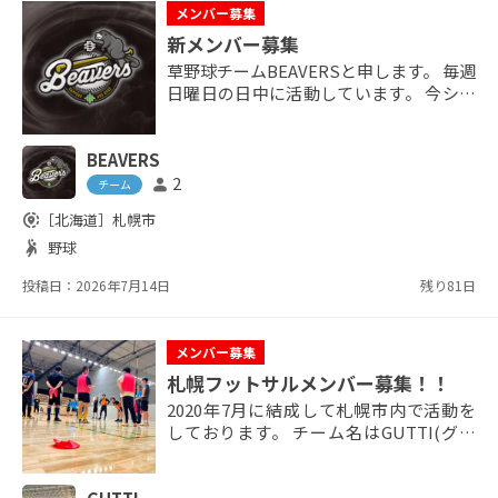
メンバー募集
新メンバー募集
草野球チームBEAVERSと申します。 毎週
日曜日の日中に活動しています。 今シー
ズンより試合数が増加したため現在月3回
以上出席可能な新メンバーを募集してい
BEAVERS
ます。 全ポジションが募集対象ですが特
に下記ポジションは大歓迎です。 ・投手
2
person
チーム
・捕手 ・三塁手 ・遊撃手(高校野球以上
share_location
［北海道］
札幌市
の経験者) ・中堅手(高校野球以上の経験
sports_handball
野球
者) 2026年度参加イベント ・プライドジ
ャパン甲子園大...
投稿日：2026年7月14日
残り81日
メンバー募集
札幌フットサルメンバー募集！！
2020年7月に結成して札幌市内で活動を
しております。 チーム名はGUTTI(グッ
チ)です！ 20代が中心のチームでメンバ
ーは初心者もいますが経験者の方が多い