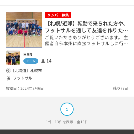
メンバー募集
【札幌/近郊】転勤で来られた方や、
フットサルを通して友達を作りたい
方を大募集！！⚽️
ご覧いただきありがとうございます。 主
催者自ら本州に直接フットサルしに行き
フットサルの繋がりを作ったり情報共有
HAN
をして質の高いフットサルの運営を目指
14
person
し環境を作っております。 人間性を重視
チーム
し、おかげさまでたくさんの方々と繋が
share_location
［北海道］
札幌市
りができ、定期的な個サル主催をさせて
sports_handball
フットサル
頂いております。 また札幌では珍しい、
実績のあるゲストの方々が来られてのフ
投稿日：2024年7月6日
残り77日
ットサルイベントもさせて頂いており今
後も企画していきます。 ...
1
1件 - 13件を表示：全13件