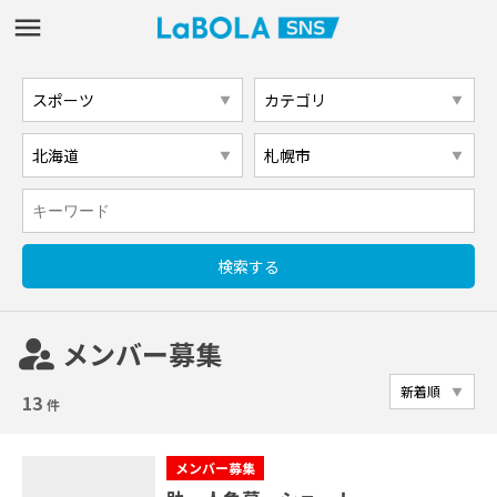
supervisor_account
メンバー募集
13
件
メンバー募集