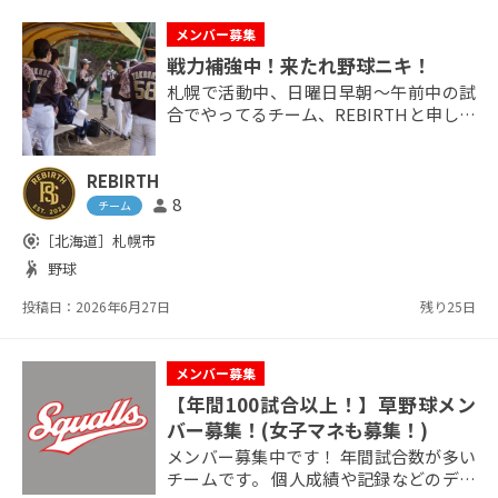
メンバー募集
戦力補強中！来たれ野球ニキ！
札幌で活動中、日曜日早朝～午前中の試
合でやってるチーム、REBIRTHと申しま
す。 現在グローブリーグ2部参戦中！戦
力補強としてメンバー募集です！ ･経験
REBIRTH
者に越したことはないですが、未経験で
もブランク合っても全然OK！ ･ポジショ
8
person
チーム
ンは全部募集中！特にピッチャーできる
share_location
［北海道］
札幌市
人！ ･年会費は代表が買ったチーム用品
sports_handball
野球
を後日メンバーで割り勘なので決まった
額はありません。買えば買っただけ、買
投稿日：2026年6月27日
残り25日
わなきゃかかりま...
メンバー募集
【年間100試合以上！】草野球メン
バー募集！(女子マネも募集！)
メンバー募集中です！ 年間試合数が多い
チームです。 個人成績や記録などのデー