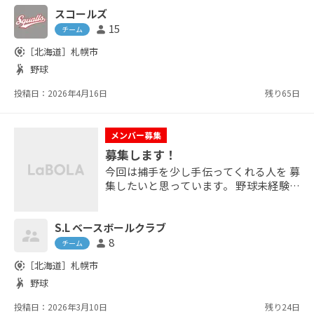
タが正直めっちゃすごいです。 活動の雰
スコールズ
囲気をなるべく分かりやすく知っていた
15
person
だくため、かなりの長文で細かく書いて
チーム
おります。 文字数制限により全然書きき
share_location
［北海道］
札幌市
れないので、お手数ですが以下のURLを
sports_handball
野球
押して、内容を見てみてください！ ↓詳
細はコチラ https://www.timeagent.jp/s
投稿日：2026年4月16日
残り65日
qualls...
メンバー募集
募集します！
今回は捕手を少し手伝ってくれる人を 募
集したいと思っています。 野球未経験で
も可で、技術はそこまで問いません。 そ
こまで速い投手もいません。 捕手は不人
S.L ベースボールクラブ
気ポジションで、協力してくれる人みん
なで短いイニングなどで交代する体制を
8
person
チーム
取っているので 他のポジションを守る機
share_location
［北海道］
札幌市
会もあるかと思います。 チームには人的
sports_handball
野球
に素晴らしい人が揃っているので そこが
1番の売りです。 人間性重視で、協調性
投稿日：2026年3月10日
残り24日
ある人、...