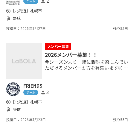
参加で全然構いません。 チームに所属し
2
person
チーム
ている方や、個人で練習やりたい方々が
share_location
［北海道］
札幌市
参加されてます。 練習メニューも特に決
sports_handball
野球
まってなく、当日参加された方々で相談
しあって行う感じです。 平日休みで練習
投稿日：2026年7月27日
残り55日
したいけど練...
メンバー募集
2026メンバー募集！！
今シーズンより一緒に野球を楽しんでい
ただけるメンバーの方を募集います⚾️ ＜
チーム概要＞ ■チーム名：FRIENDS ■
活動日：毎週日曜日（早朝メイン、大会
FRIENDS
時日中あり） ■活動エリア：札幌市内近
郊 ■年齢層：23～45歳 ■レベル：中学〜
3
person
チーム
高校野球経験者 ■練習試合は楽しさ優
share_location
［北海道］
札幌市
先！公式戦は全メンバーで本気で挑戦し
sports_handball
野球
ます！ルールを守った上で、自由に楽し
い雰囲気で、ど...
投稿日：2026年7月23日
残り55日