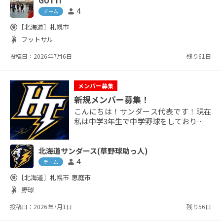
GUTTI
です。 ほとんどが社会人で久々に球蹴り
をしたいって人や運動不足を解消したい
4
person
チーム
からやりたいっていう人達が集まったチ
share_location
［北海道］
札幌市
ームになっております。 平日は5人1チー
sports_handball
フットサル
ムで他チームとの交流戦を行い、土日で
はウチのチームだけで練習を行...
投稿日：2026年7月6日
残り61日
メンバー募集
新規メンバー募集！
こんにちは！サンダース代表です！現在
私は中学3年生で中学野球をしており、選
手としてやってます 初心者の方や野球に
興味を持った方などの方を募集しており
北海道サンダース(草野球助っ人)
ます！ がちがちのチームではなくゆるー
くながらも野球を楽しむことを一番のモ
4
person
チーム
ットーとしています！ メンバーは私一人
share_location
［北海道］
札幌市
恵庭市
ですので是非是非参加していただければ
sports_handball
野球
なと思います！
投稿日：2026年7月1日
残り56日