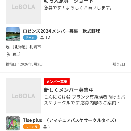
助っ人急募 ショート
急募です！よろしくお願いします。
ロビンズ2024 メンバー募集 軟式野球
12
person
チーム
share_location
［北海道］
札幌市
sports_handball
野球
投稿日：2026年8月3日
残り2日
メンバー募集
新しくメンバー募集中
こんにちは😀 ブランク有経験者向けのバ
スケサークルです 応募内容のご案内です
ぜひ気になる方 バスケをしたい方は気軽
にご応募して頂ければと思います！ 活動
Tise plus⁺ （アマチュアバスケサークルタイズ）
日 火曜日は上級者歓迎 金曜日はレベル不
問 参加資格 ・社会人 ・30歳〜上限無し
2
person
サークル