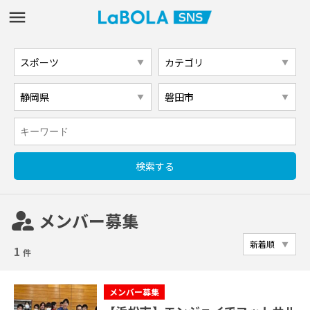
supervisor_account
メンバー募集
1
件
メンバー募集