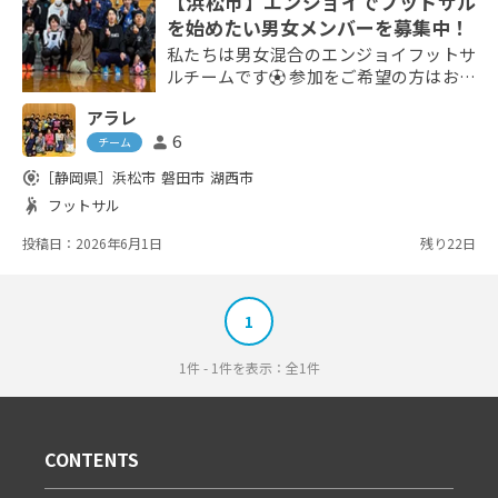
【浜松市】エンジョイでフットサル
を始めたい男女メンバーを募集中！
私たちは男女混合のエンジョイフットサ
ルチームです⚽ 参加をご希望の方はお気
軽にご連絡ください！ (活動詳細はチー
アラレ
ム情報をご覧ください) ＜活動状況＞ 場
6
person
所：浜松市内の体育館 開催日：毎週日曜
チーム
に2時間 参加費：500円 ＜応募条件＞ 男
share_location
［静岡県］
浜松市
磐田市
湖西市
女共通：毎月1回以上参加できる方 男
sports_handball
フットサル
性：18～30歳で安定してリフティング30
回以上できる方 女性：18～35歳で運動系
投稿日：2026年6月1日
残り22日
の部活やサークル経...
1
1件 - 1件を表示：全1件
CONTENTS