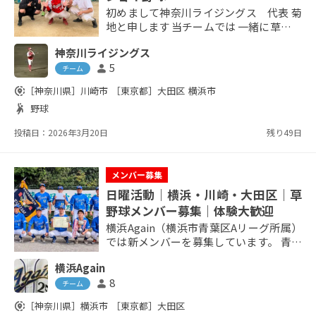
初めまして神奈川ライジングス 代表 菊
地と申します 当チームでは 一緒に草野球
を楽しんでくれる方を 募集します 名前、
神奈川ライジングス
年齢、スポーツ歴などを ご記載の上お気
5
person
軽にご応募ください！ ●チーム詳細 チー
チーム
ム名 神奈川ライジングス 人 数 22
share_location
［神奈川県］
川崎市
［東京都］
大田区
横浜市
名 (試合参加は10名前後) レベル 1.0
sports_handball
野球
（未経験～大学野球） 活動日 土曜
日 1~2試合 主な活動地域 多摩川(...
投稿日：2026年3月20日
残り49日
メンバー募集
日曜活動｜横浜・川崎・大田区｜草
野球メンバー募集｜体験大歓迎
横浜Again（横浜市青葉区Aリーグ所属）
では新メンバーを募集しています。 青葉
区優勝を目標に、本気で野球を楽しみな
横浜Again
がら一緒に戦ってくれる仲間を歓迎しま
8
person
す。 「みんなで勝ちたい！」という気持
チーム
ちのある方、大歓迎です。 メンバーは全
share_location
［神奈川県］
横浜市
［東京都］
大田区
員野球経験者で、真剣さとチームワーク