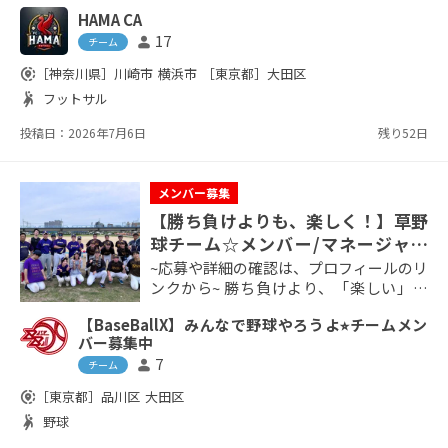
川崎や 鶴見スポーツセンターで 活動して
HAMA CA
いるチームです 活動期間は結構長くて10
17
person
年くらい WEBの募集で集まった人が多く
チーム
今は15人くらい 入れ替わりで続いてます
share_location
［神奈川県］
川崎市
横浜市
［東京都］
大田区
主力メンバーも気付けば30代40代が中心
sports_handball
フットサル
ちょっと老化が進行中、、、 でもまだや
りたい！ という上昇志向のおっさん多数
投稿日：2026年7月6日
残り52日
な...
メンバー募集
【勝ち負けよりも、楽しく！】草野
球チーム☆メンバー/マネージャー
募集
~応募や詳細の確認は、プロフィールのリ
ンクから~ 勝ち負けより、「楽しい」で
集まる。年齢・経験・参加頻度、ぜんぶ
【BaseBallX】みんなで野球やろうよ⭐︎チームメン
不問！ 純粋に楽しみたい心があれば、ど
バー募集中
なたでも参加できます。 ◆こんな人にぴ
7
person
チーム
ったり ・野球からしばらく離れていたけ
ど、また始めたい ・ガチより、みんなで
share_location
［東京都］
品川区
大田区
ワイワイ楽しみたい ・上京したてで友達
sports_handball
野球
いないけど野球したい ・忙しい時期は無
理せず、続けられるチームを探している...