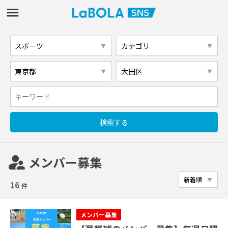
supervisor_account
メンバー募集
16
件
メンバー募集