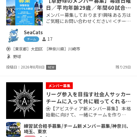
【草野球のメンバー募集】毎週日曜
日／平均年齢29歳／年間60試合以
上/大田区南側・川崎市東側・横浜
メンバー募集しております!興味ある方は
市
ご気軽にお問い合わせください! ＜チーム
概要＞ ■チーム名：SeaCats ■HP：sea
SeaCats
cats.vercel.app ■活動日：毎週日曜日
17
person
■活動エリア：大田区南側・川崎市東
チーム
側・横浜市北側 ■年齢層：20～37歳 ■レ
share_location
［東京都］
大田区
［神奈川県］
川崎市
ベル：高校野球経験者中心 ■初年度会
sports_handball
野球
費：30,000円（ユニフォーム・ヘルメッ
ト代込み） ※11月以降入団は翌年扱...
投稿日：2026年8月8日
残り29日
NEW
メンバー募集
リーグ参入を目指す社会人サッカー
チームに入って共に戦ってくれる人
大募集！誰でも可！
⚽【アビスティア新メンバー募集】 本格
始動に向けて、一緒にチームを作り上げ
てくれる新メンバーを募集しています！
練習試合相手募集/チーム新メンバー募集/神奈川、
リーグ参入を目標に、社会人サッカー
埼玉、東京
チームとして活動しています。 現在、神