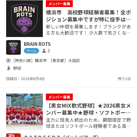
メンバー募集
横浜市 高校野球経験者募集！全ポ
ジション募集中ですが特に投手は大
歓迎です！
新しい仲間を募集します！ブランクがあ
る方も大歓迎です！ 少人数で気さくな人
柄のメンバーで構成しているため、すぐ
BRAIN ROTS
馴染めます！ 現在は19歳～30歳が所属し
2
person
ています！ 【募集条件】 高校野球以上の
チーム
経験者 年齢：10〜30代くらいまで 学生の
share_location
［神奈川県］
横浜市
［東京都］
大田区
方やお友達と一緒でも大歓迎です 【活動
sports_handball
野球
エリア・場所】 横浜市（メイン） 神奈川
県内 大田区（多摩川緑地野球場など）
投稿日：2026年8月4日
残り1日
【活動頻度・レ...
メンバー募集
【男女MIX軟式野球】★2026男女メ
ンバー募集中★野球・ソフトボール
経験者の女性プレイヤー大歓迎★
主力に怪我人続出のため、期間限定で野
球またはソフトボール経験者である高校
生以上の男女を対象に新メンバーを募集