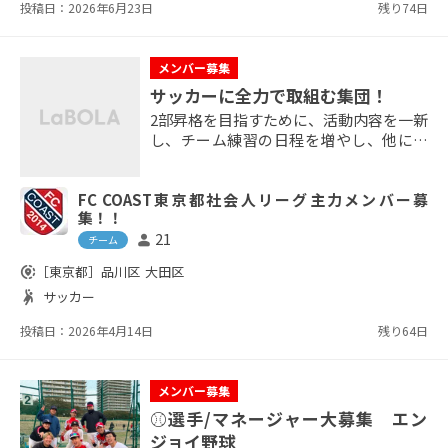
投稿日：2026年6月23日
残り74日
メンバー募集
サッカーに全力で取組む集団！
2部昇格を目指すために、活動内容を一新
し、チーム練習の日程を増やし、他にも
ジムトレーニング等も行います！ 競技志
向で情熱を持ってサッカーしたい方を募
FC COAST東京都社会人リーグ主力メンバー募
集中です！！ ※練習参加型のためお気軽
集！！
にご連絡ください。
21
person
チーム
share_location
［東京都］
品川区
大田区
sports_handball
サッカー
投稿日：2026年4月14日
残り64日
メンバー募集
⚾️選手/マネージャー大募集 エン
ジョイ野球