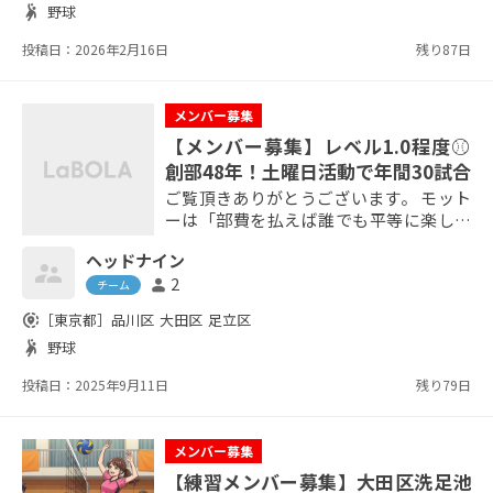
sports_handball
野球
を大切に活動しています。 まずは体験参
加からでもOK。グラウンドでお会いでき
投稿日：2026年2月16日
残り87日
るのを楽しみにしています。 主な活動場
所：横浜市内...
メンバー募集
【メンバー募集】レベル1.0程度⚾️
創部48年！土曜日活動で年間30試合
ご覧頂きありがとうございます。 モット
ーは「部費を払えば誰でも平等に楽しむ
事ができる」のヘッドナインです。 所属
ヘッドナイン
メンバーは30数名で20～70代まで、女性
2
person
選手も所属しています。 活動は土曜日で
チーム
場所は大田区・品川区・足立区・板橋区
share_location
［東京都］
品川区
大田区
足立区
が中心です。 部費は年間1万円程度で
sports_handball
野球
す。 バット・ボール・キャッチャー道具
はチームで管理しています。 ユニフォー
投稿日：2025年9月11日
残り79日
ムは入部の際にご購入ください。 グラ
ブ...
メンバー募集
【練習メンバー募集】大田区洗足池