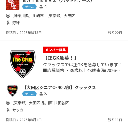
ＢＡＴＢＥＥＲＺ（バットビアーズ）
させて頂きたいと思います。 現在は男性
4
person
選手24名（23〜61歳）に混じり、女性選
チーム
手11名（24〜34歳）が所属している男女
share_location
［神奈川県］
川崎市
［東京都］
大田区
混合チームで毎週土曜日の午後に活動し
sports_handball
野球
ており、女性は野球・ソフトボール経験
者であればブランクや実力は不問です！
投稿日：2026年8月3日
残り22日
但し、男性メンバーに関しては毎回希望
者が殺到して...
メンバー募集
【正GK急募！】
クラックスでは正GKを急募しています！
■応募資格 ・39歳以上48歳未満(2026年3
月31日時点で39歳以上の方) ・大田区在
住or在勤or卒業生(※区外枠がありますの
【大田区シニアO-40 2部】クラックス
で区外の方はご相談ください) ・中学以上
のサッカー経験者 ・チームメイトや対戦
8
person
チーム
相手、審判をリスペクトできる方 ・フェ
share_location
［東京都］
大田区
品川区
世田谷区
アプレーでポジティブな声かけができる
sports_handball
サッカー
方 ・過度なコーチングや文句、暴言など
のない方 ・常識的...
投稿日：2026年8月1日
残り11日