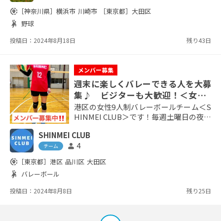
公私に事情があって出席率の低いメンバ
share_location
［神奈川県］
横浜市
川崎市
［東京都］
大田区
ーが多く、毎回助っ人無しの自前メンバ
sports_handball
野球
ーで活動を行うために引き続き新たなご
縁を求めております。 募集要項などの詳
投稿日：2024年8月18日
残り43日
細は下記ホームページをご覧いただき、
当チームに...
メンバー募集
週末に楽しくバレーできる人を大募
集♪ ビジターも大歓迎！＜女性9
人制バレーボール＞練習試合相手も
港区の女性9人制バレーボールチーム＜S
♪
HINMEI CLUB＞です！毎週土曜日の夜に
練習開催している港区のチームです。現
SHINMEI CLUB
在メンバーが不足しており、バレー経験
4
person
者大募集中です（居住地、既婚・未婚不
チーム
問）20代～40代中心・気さくで優しいメ
share_location
［東京都］
港区
品川区
大田区
ンバーばかりなので、安心してご参加く
sports_handball
バレーボール
ださい♪楽しく、仲良くがチームのモッ
トーです。ブランクがある方、久々に体
投稿日：2024年8月8日
残り25日
を動かしたい方も丁寧にフォローいたし
ます。お子さん連れの練習...