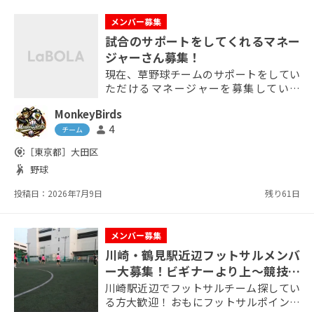
メンバー募集
試合のサポートをしてくれるマネー
ジャーさん募集！
現在、草野球チームのサポートをしてい
ただけるマネージャーを募集していま
す。 毎週土曜日に行われる試合にてスコ
MonkeyBirds
アブックの記入や、選手のプレイ写真等
4
person
の撮影をお願いしたいと思っています。
チーム
プレイヤー兼業もOKです！ 参加頻度は
share_location
［東京都］
大田区
問いません。 来れる時に来て頂いて大丈
sports_handball
野球
夫です。 足がなければ、場所によっては
送迎も可能です。 温厚な選手が多く、馴
投稿日：2026年7月9日
残り61日
染...
メンバー募集
川崎・鶴見駅近辺フットサルメンバ
ー大募集！ビギナーより上〜競技志
向！毎週土日のどちらかで活動
川崎駅近辺でフットサルチーム探してい
る方大歓迎！ おもにフットサルポイント