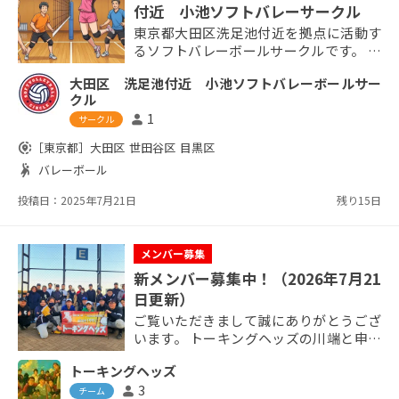
付近 小池ソフトバレーサークル
東京都大田区洗足池付近を拠点に活動す
るソフトバレーボールサークルです。 ☆
メンバー募集再開！ 30代～60代の運動好
大田区 洗足池付近 小池ソフトバレーボールサー
きの老若パパママを中心に、週1回土曜日
クル
13:00-16:00、又は、日曜日9:00-12:00を
1
person
サークル
中心に活動しています。ボールもゴム製
なので、少々当たっても痛くありませ
share_location
［東京都］
大田区
世田谷区
目黒区
ん。 現在、参加しているメンバーにはバ
sports_handball
バレーボール
レー初心者の方も多くいます。 練習に
は、近隣の方々やチームのメンバー...
投稿日：2025年7月21日
残り15日
メンバー募集
新メンバー募集中！（2026年7月21
日更新）
ご覧いただきまして誠にありがとうござ
います。 トーキングヘッズの川端と申し
ます。 横浜市を拠点に今年は創立35年目
トーキングヘッズ
の大きな節目を迎えました！ 今年は1名
3
person
の新しい仲間が加わってくれましたが、
チーム