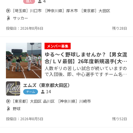
4
person
個人
奈川エリア・埼玉エリア・東京エリアそ
れぞれで週1回の練習会などを行い、月1
share_location
［埼玉県］
川口市
［神奈川県］
厚木市
［東京都］
大田区
回を目安に練習試合も開催しています。
sports_handball
サッカー
監督指導のもとサッカーできます サッカ
ーが好きな方、もう一度本気でサッカー
投稿日：2026年8月6日
残り28日
に取り...
メンバー募集
ゆる～く野球しませんか？【男女混
合/ＬＶ最弱】26年度新規選手(大田
区在勤または在住の方の限定募集)
人数ギリの苦しい試合が続いていますの
で入団後、即、中心選手です チーム名：
エムズ 設立1996年 人数一応18人（ほぼ
エムズ（東京都大田区）
当掲示板からの入団者）女子も可です 平
14
person
均年齢：30歳程度（25～50歳） 活動地
チーム
域：大田区等 活動日：日曜午後のみ 年間
share_location
［東京都］
大田区
品川区
［神奈川県］
川崎市
試合数25試合程度（月2回） チームレベ
sports_handball
野球
ル5段階で1（最弱） 部費、会費はありま
せん。当日の球場代÷人数で集金してま
投稿日：2026年8月5日
残り52日
す 勝つことにはこだわらず...