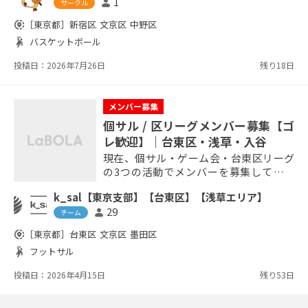
1
person
す！🌟 バドミントンをメインに始めまし
サークル
たが、 様々なスポーツに取り組んで活動
share_location
［東京都］
新宿区
文京区
中野区
しています！ バドミントン🏸➡︎初中級者
sports_handball
バスケットボール
多め バスケ🏀➡︎初中級者多め キックボク
シング🥊➡︎リピーター多め(みんな未経験
投稿日：2026年7月26日
残り18日
からスタートして...
メンバー募集
個サル / 区リーグメンバー募集【ゴ
レ歓迎】｜台東区・浅草・入谷
現在、個サル・ゲーム会・台東区リーグ
の3つの活動でメンバーを募集していま
す！ 個サル：毎週 月・金 19:00~20:50
k_sal【東京支部】【台東区】【浅草エリア】
（屋外@入谷 チーム所属不要、参加自
29
person
由） ゲーム会：土日・月2回ほど @台
チーム
東区体育館 台東区リーグ：月1(月末日
share_location
［東京都］
台東区
文京区
墨田区
曜)、年9回 @台東区体育館 区リーグ
sports_handball
フットサル
は体育館が狭く、状況判断や技術を活か
したプレー志向の方にオススメ ゴレイ
投稿日：2026年4月15日
残り53日
ロ大歓迎！（現在FPが兼任） ...