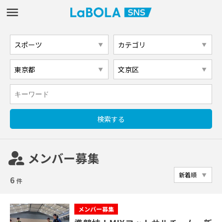
supervisor_account
メンバー募集
6
件
メンバー募集