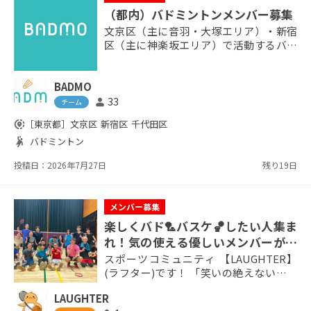
（都内）バドミントンメンバー募集
文京区（主に音羽・大塚エリア）・新宿
区（主に神楽坂エリア）で活動するバド
ミントンクラブです。 プロフィールをご
確認の上メッセージにてご連絡下さい。
BADMO
【7月の活動予定】 7月27日（月）18:30-
21:30 7月28日（火）18:30-21:30 【8月の
33
person
チーム
活動予定】 8月4日（火）18:00-21:00 8月
share_location
［東京都］
文京区
新宿区
千代田区
18日（火）18:30-21:30 8月24日（月）18:
sports_handball
バドミントン
30-2...
投稿日：2026年7月27日
残り19日
メンバー募集
楽しくバド🏸バスケ🏀したい人集ま
れ！気の使える優しいメンバーが多
いコミュニティです！
スポーツコミュニティ 【LAUGHTER】
(ラフター)です！ 「笑いの絶えない居場
所づくり」を目指し 「各々が自由に全力
LAUGHTER
で楽しむ」 をモットーに活動していま