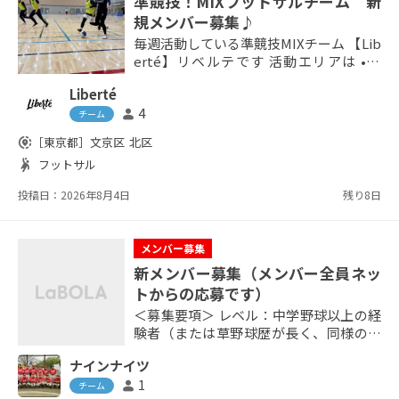
準競技！MIXフットサルチーム 新
規メンバー募集♪
毎週活動している準競技MIXチーム 【Lib
erté】リベルテです 活動エリアは •北
区 •文京区 •板橋区 基本的に屋内施設
Liberté
です 活動時間は夕方または夜間（メイン
4
person
は夜間） チームのレベルは男性はサッカ
チーム
ー経験者のみですので競技レベルとは言
share_location
［東京都］
文京区
北区
えませんが、中級だとは思います 定期的
sports_handball
フットサル
な練習試合 チーム練習 1DAY大会 リーグ
戦などに出場 レディース ゴレ...
投稿日：2026年8月4日
残り8日
メンバー募集
新メンバー募集（メンバー全員ネッ
トからの応募です）
＜募集要項＞ レベル：中学野球以上の経
験者（または草野球歴が長く、同様のレ
ベルの方） 性格：まじめで誠実な方。協
ナインナイツ
調性のある方。 参加頻度：月2～3回程度
1
person
の活動のうち、1回以上参加できる方 年
チーム