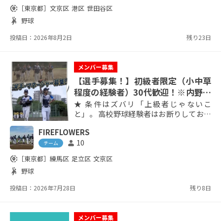
齢：20代～40歳まで ◎正式加入後に必要
share_location
［東京都］
文京区
港区
世田谷区
な費用◎ 部費：参加1回当たり1000円
sports_handball
野球
（球場使用料、審判代、大会登録費、ボ
ール・バットなど用具費が全て含まれて
投稿日：2026年8月2日
残り23日
います） ユニフォーム代：1万5000...
メンバー募集
【選手募集！】初級者限定（小中草
程度の経験者）30代歓迎！※内野、
外野、捕手募集中。
★ 条件はズバリ「上級者じゃないこ
と」。 高校野球経験者はお断りしており
ます。小・中・草野球・大学サークル程
FIREFLOWERS
度などの初級経験者歓迎です。年代は30
10
person
代か、40代でもしくは20代後半の方歓
チーム
迎。内野、外野、捕手希望の方歓迎で
share_location
［東京都］
練馬区
足立区
文京区
す。 ✩メンバーは30代〜40代で構成。 ✩
sports_handball
野球
毎週日曜、東京23区内全域、文京区連盟
所属 ✩内野、外野、もしくは捕手希望の
投稿日：2026年7月28日
残り8日
方でお願いします。 ✩ホームぺージ、イ
ンスタら「F...
メンバー募集