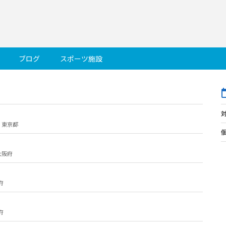
ブログ
スポーツ施設
｜
東京都
大阪府
府
府