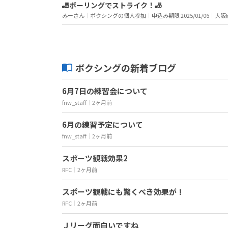
🎳ボーリングでストライク！🎳
みーさん
｜
ボクシングの個人参加
｜
申込み期限 2025/01/06
｜
大阪
ボクシングの新着ブログ
6月7日の練習会について
fnw_staff
｜
2ヶ月前
6月の練習予定について
fnw_staff
｜
2ヶ月前
スポーツ観戦効果2
RFC
｜
2ヶ月前
スポーツ観戦にも驚くべき効果が！
RFC
｜
2ヶ月前
Ｊリーグ面白いですね