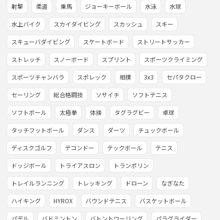
射撃
柔道
乗馬
ジョーキーボール
水泳
水球
水上バイク
スカイダイビング
スカッシュ
スキー
スキューバダイビング
スケートボード
ストリートサッカー
ストレッチ
スノーボード
スプリント
スポーツクライミング
スポーツチャンバラ
スポレック
相撲
3x3
セパタクロー
セーリング
総合格闘技
ソサイチ
ソフトテニス
ソフトボール
太極拳
体操
タグラグビー
卓球
タッチフットボール
ダンス
ダーツ
チュックボール
ディスクゴルフ
テコンドー
テックボール
テニス
ドッジボール
トライアスロン
トランポリン
トレイルランニング
トレッキング
ドローン
なぎなた
ハイキング
HYROX
バウンドテニス
バスケットボール
パデル
バドミントン
バトントワーリング
パラグライダー