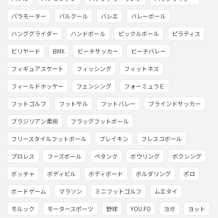
パラモーター
パルクール
バレエ
バレーボール
ハンググライダー
ハンドボール
ピックルボール
ピラティス
ビリヤード
BMX
ビーチサッカー
ビーチバレー
フィギュアスケート
フィッシング
フィットネス
フィールドホッケー
フェンシング
フォーミュラＥ
フットゴルフ
フットサル
フットバレー
ブラインドサッカー
ブラジリアン柔術
フラッグフットボール
フリースタイルフットボール
ブレイキン
フレスコボール
プロレス
フーズボール
ペタンク
ボウリング
ボクシング
ボッチャ
ボディビル
ボディボード
ボルダリング
ポロ
ボードゲーム
マラソン
ミニフットゴルフ
ムエタイ
モルック
モータースポーツ
野球
YOU.FO
ヨガ
ヨット