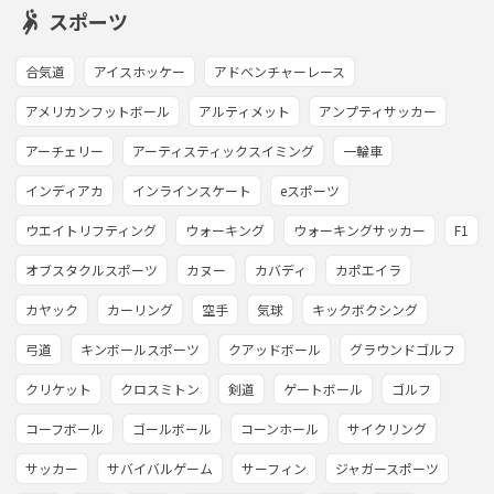
スポーツ
合気道
アイスホッケー
アドベンチャーレース
アメリカンフットボール
アルティメット
アンプティサッカー
アーチェリー
アーティスティックスイミング
一輪車
インディアカ
インラインスケート
eスポーツ
ウエイトリフティング
ウォーキング
ウォーキングサッカー
F1
オブスタクルスポーツ
カヌー
カバディ
カポエイラ
カヤック
カーリング
空手
気球
キックボクシング
弓道
キンボールスポーツ
クアッドボール
グラウンドゴルフ
クリケット
クロスミトン
剣道
ゲートボール
ゴルフ
コーフボール
ゴールボール
コーンホール
サイクリング
サッカー
サバイバルゲーム
サーフィン
ジャガースポーツ