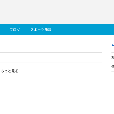
ブログ
スポーツ施設
もっと見る