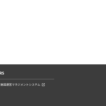
RS
ツ施設運営マネジメントシステム