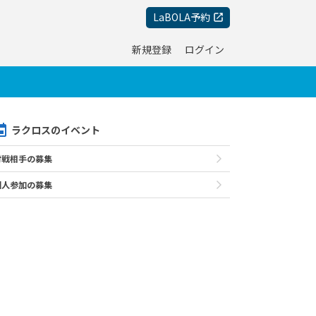
LaBOLA予約
新規登録
ログイン
ラクロスのイベント
対戦相手の募集
個人参加の募集