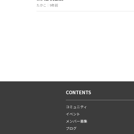
たかこ
｜
9年前
CONTENTS
コミュニティ
イベント
メンバー募集
ブログ