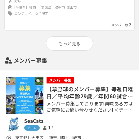
野球
［千葉県］
柏市
［茨城県］
取手市
流山市
エンジョイ
、
女子限定
2
メンバー数
もっと見る
メンバー募集
メンバー募集
【草野球のメンバー募集】毎週日曜
日／平均年齢29歳／年間60試合以
上/大田区南側・川崎市東側・横浜
メンバー募集しております!興味ある方は
市
ご気軽にお問い合わせください! ＜チーム
概要＞ ■チーム名：SeaCats ■HP：sea
SeaCats
cats.vercel.app ■活動日：毎週日曜日
17
person
■活動エリア：大田区南側・川崎市東
チーム
側・横浜市北側 ■年齢層：20～37歳 ■レ
share_location
［東京都］
大田区
［神奈川県］
川崎市