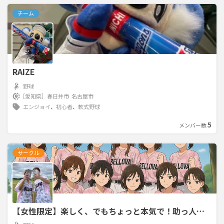
チーム
RAIZE
野球
［愛知県］
春日井市
名古屋市
エンジョイ
、
初心者
、
軟式野球
5
メンバー数
サークル
【女性限定】楽しく、でもちょっと本気で！助っ人＆
仲間募集♡