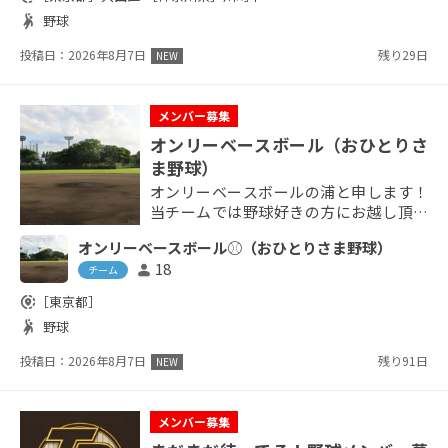
ベル：高校野球経験者中心 ■初年度会
sports_handball
野球
費：30,000円（ユニフォーム・ヘルメッ
ト代込み） ※11月以降入団は翌年扱...
投稿日：2026年8月7日
残り29日
NEW
メンバー募集
オンリーベースボール（おひとりさ
ま野球）
オンリーベースボールの浦と申します！
当チームでは野球好きの方にお越し頂き
紅白戦or対外試合を実施しております⚾️
オンリーベースボール⚾️（おひとりさま野球）
毎回初参加の方も多くいらっしゃいま
18
person
す！是非お気軽にご連絡して下さい🤲
チーム
【詳細】 場所：墨田区,葛飾区,台東区中
share_location
［東京都］
心 日時：月4,5回 費用：1000円/1人 特
sports_handball
野球
徴：・20才〜35才まで ※チーム内雰囲気
を保つため、年齢制限させて頂いており
投稿日：2026年8月7日
残り91日
NEW
ます...
メンバー募集