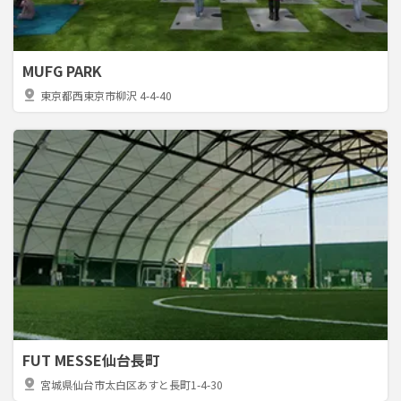
MUFG PARK
pin_drop
東京都西東京市柳沢 4-4-40
FUT MESSE仙台長町
pin_drop
宮城県仙台市太白区あすと長町1-4-30