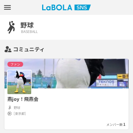
野球
BASEBALL
コミュニティ
ファン
燕joy！飛燕会
野球
［東京都］
1
メンバー数