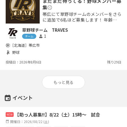
まだまだ待ってる！野球メンバー募
集⚾️
帯広にて草野球チームのメンバーをさら
に追加で6名ほど募集します！ 年齢、経
験、ポジション不問です☺️ どこでも出ま
草野球チーム TRAVES
す！！！ぐらいの方だと試合出しやすく
1
person
て助かります笑 今のチームのウィークポ
チーム
イントは守備！ 外野、サード、ピッチャ
share_location
［北海道］
帯広市
ー、キャッチャー経験者めっちゃ欲しい
sports_handball
野球
🥹 もちろん初心者の方教えますよ〜⚾️ 体
験参加からでももちろんOKです！ 気軽
投稿日：2026年8月6日
残り29日
にお声掛けください👍
もっと見る
イベント
【助っ人募集!!】8/22（土）15時〜 試合
NEW
開催日：2026/08/22 (土)