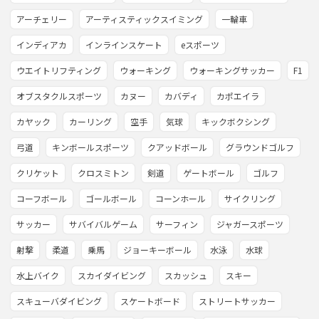
アーチェリー
アーティスティックスイミング
一輪車
インディアカ
インラインスケート
eスポーツ
ウエイトリフティング
ウォーキング
ウォーキングサッカー
F1
オブスタクルスポーツ
カヌー
カバディ
カポエイラ
カヤック
カーリング
空手
気球
キックボクシング
弓道
キンボールスポーツ
クアッドボール
グラウンドゴルフ
クリケット
クロスミトン
剣道
ゲートボール
ゴルフ
コーフボール
ゴールボール
コーンホール
サイクリング
サッカー
サバイバルゲーム
サーフィン
ジャガースポーツ
射撃
柔道
乗馬
ジョーキーボール
水泳
水球
水上バイク
スカイダイビング
スカッシュ
スキー
スキューバダイビング
スケートボード
ストリートサッカー