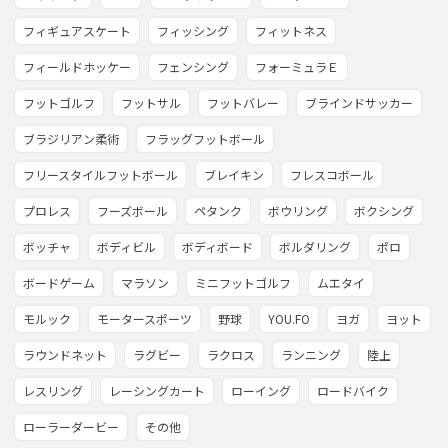
フィギュアスケート
フィッシング
フィットネス
フィールドホッケー
フェンシング
フォーミュラＥ
フットゴルフ
フットサル
フットバレー
ブラインドサッカー
ブラジリアン柔術
フラッグフットボール
フリースタイルフットボール
ブレイキン
フレスコボール
プロレス
フーズボール
ペタンク
ボウリング
ボクシング
ボッチャ
ボディビル
ボディボード
ボルダリング
ポロ
ボードゲーム
マラソン
ミニフットゴルフ
ムエタイ
モルック
モータースポーツ
野球
YOU.FO
ヨガ
ヨット
ラウンドネット
ラグビー
ラクロス
ランニング
陸上
レスリング
レーシングカート
ローイング
ロードバイク
ローラーダービー
その他