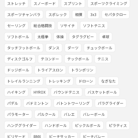
ストレッチ
スノーボード
スプリント
スポーツクライミング
スポーツチャンバラ
スポレック
相撲
3x3
セパタクロー
セーリング
総合格闘技
ソサイチ
ソフトテニス
ソフトボール
太極拳
体操
タグラグビー
卓球
タッチフットボール
ダンス
ダーツ
チュックボール
ディスクゴルフ
テコンドー
テックボール
テニス
ドッジボール
トライアスロン
トランポリン
トレイルランニング
トレッキング
ドローン
なぎなた
ハイキング
HYROX
バウンドテニス
バスケットボール
パデル
バドミントン
バトントワーリング
パラグライダー
パラモーター
パルクール
バレエ
バレーボール
ハンググライダー
ハンドボール
ピックルボール
ピラティス
ビリヤード
BMX
ビーチサッカー
ビーチバレー