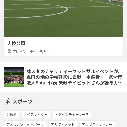
大枝公園
pin_drop
大阪府守口市松下町1-80
味スタのチャリティーフットサルイベントが、
異国の地の学校建設に貢献…主催者・一般社団
法人Enije 代表 矢野デイビットさんが語るガー
ナの子どもたちの自立支援にかける思い
スポーツ
合気道
アイスホッケー
アドベンチャーレース
アメリカンフットボール
アルティメット
アンプティサッカー