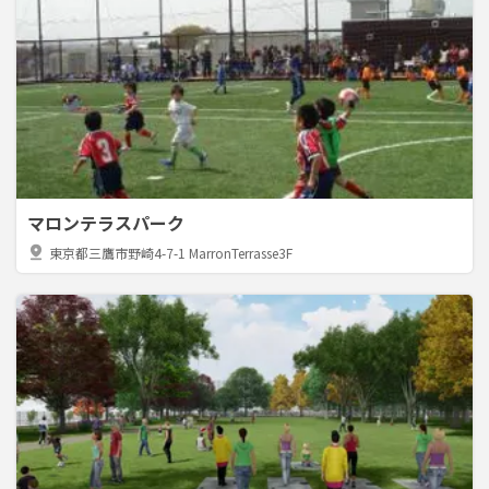
マロンテラスパーク
pin_drop
東京都三鷹市野崎4-7-1 MarronTerrasse3F