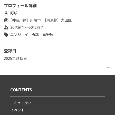
プロフィール詳細
野球
［神奈川県］
川崎市
［東京都］
大田区
30代前半～50代前半
エンジョイ
野球
草野球
登録日
2025年3月5日
more_horiz
CONTENTS
コミュニティ
イベント