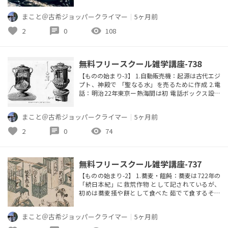
夜捕獲した 2.ワニの声は子供の頃は”キャッキ
ャ””キュッキュ” 大人になると低音になり”バゥ”と
まこと＠古希ジョッパークライマー
｜
5ヶ月前
叫ぶ 3.ワニの免疫力は強力で、感染症にはならない
人間への応用を研究中である 4.ワニは時速20ｋｍ
favorite
chat
visibility
2
0
108
で泳ぐので逃げても無理 5.ワニの寿命は50年以
上、...
無料フリースクール雑学講座-738
【ものの始まり-3】 1.自動販売機：起源は古代エジ
プト、神殿で 「聖なる水」を売るために作成 2.電
話：明治22年東京ー熱海間は初 電話ボックス設置
は明治33年、京橋が初 3.囲碁：中国の春秋時代→
「論語」に記述 4.将棋：古代インドの「チャトラン
まこと＠古希ジョッパークライマー
｜
5ヶ月前
ガ」が起源 5.Tシャツ：1930年代の米軍の「ユニオ
ンスーツ」 が起源 6.まな板：古墳時代4世紀後半の
favorite
chat
visibility
2
0
74
ものが最古 →板に下駄状の脚がつけられていた...
無料フリースクール雑学講座-737
【ものの始まり-2】 1.蕎麦・饂飩：蕎麦は722年の
「続日本紀」に救荒作物 として記されているが、
初めは蕎麦掻や餅として食べた 茹でて食するそば
切りは15世紀末とされている 一方饂飩は14世紀末
に中国から伝わったので蕎麦より だいぶ遅い 2.駅
まこと＠古希ジョッパークライマー
｜
5ヶ月前
弁：駅弁は日本独自の文化 ・1877年の神戸駅説、
梅田駅説、1883年の上野駅説、 1884年の高崎駅