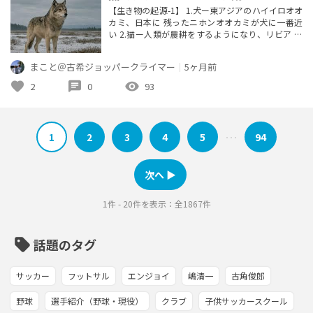
【生き物の起源-1】 1.犬ー東アジアのハイイロオオ
カミ、日本に 残ったニホンオオカミが犬に一番近
い 2.猫ー人類が農耕をするようになり、リビア ヤ
マネコが進化して猫になった 3.熊ー最初の熊はジャ
イアントパンダ、次いで メガネグマで最後がナマケ
まこと＠古希ジョッパークライマー
｜
5ヶ月前
グマ ・クマ亜科は更にヒグマGrとツキノワグマGr
に分かれる（510万年前） ・本州では最初にホラア
favorite
chat
visibility
2
0
93
ナグマが絶滅、次いで ヒグマが絶滅してツキノワ
グマが...
1
2
3
4
5
94
･･･
次へ ▶︎
1件 - 20件を表示：全1867件
sell
話題のタグ
サッカー
フットサル
エンジョイ
嶋清一
古角俊郎
野球
選手紹介（野球・現役）
クラブ
子供サッカースクール