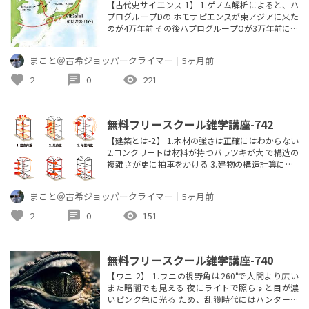
【古代史サイエンス-1】 1.ゲノム解析によると、ハ
プログループDの ホモサピエンスが東アジアに来た
のが4万年前 その後ハプログループOが3万年前に中
国に来て Dのグループはモンゴルと日本に移動 そし
て日本列島は2万年前に大陸と分離され、 人口の流
まこと＠古希ジョッパークライマー
｜
5ヶ月前
入は少なく、独自の文化、言葉となる 2.朝鮮半島南
部は気候変動で1万2000年前～ 7500年前は無人だ
favorite
chat
visibility
2
0
221
った。 7300年前に鹿児島南部の鬼界カルデラ大...
無料フリースクール雑学講座-742
【建築とは-2】 1.木材の強さは正確にはわからない
2.コンクリートは材料が持つバラツキが大 で構造の
複雑さが更に拍車をかける 3.建物の構造計算には4
つの方法がある →許容応力度計算、保有水平耐力
計算、 限界耐力計算、時刻歴応答解析 →実際に構
まこと＠古希ジョッパークライマー
｜
5ヶ月前
造計算をゴムしていない建物は沢山ある 4.地盤は3
種類に分けられ、種類によって 構造計算は異なる
favorite
chat
visibility
2
0
151
5.2005年11月にA元1級建築士による構造計算書 ...
無料フリースクール雑学講座-740
【ワニ-2】 1.ワニの視野角は260°で人間より広い
また暗闇でも見える 夜にライトで照らすと目が濃
いピンク色に光る ため、乱獲時代にはハンターは