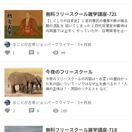
「王の矛盾」 ・権...
無料フリースクール雑学講座-721
【しくじりの日本史】 1.足利尊氏の優柔不断が南北
朝の混乱を 招いてしまった 2.四代将軍足利義持は
内政面では上手く やっていたが、日明貿易を止め
たことで 大きな収入源を失った 3.越前の朝倉義景
は地の利や人に恵まれ ており、信長を包囲して倒
まこと＠古希ジョッパークライマー
｜
5ヶ月前
すチャンスが あったが、追撃を自分でせず、機会を
失った。更に信玄、義昭、顕如らによる 信長包囲
favorite
chat
visibility
1
0
99
網に際しても兵を動かさず、 最後は部下に見捨てら
れて敗戦 4....
今夜のフリースクール
今夜のフリースクールの内容は・お互いの面白かっ
た本の話について・ゾウはなぜ土を食べるか？・人
魂の正体は？・次回のリクエスト など
まこと＠古希ジョッパークライマー
｜
5ヶ月前
favorite
chat
visibility
2
0
105
無料フリースクール雑学講座-718