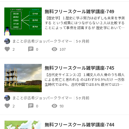
の...
無料フリースクール雑学講座-749
【歴史学】 1.歴史に学ぶ努力は必ずしも未来を予測
する という成果にはつながらない 2.人は比較する
ことによって事例を認識するが 歴史学においても
同様の傾向がある 3.日本の歴史学者は研究の対象範
囲が狭く、 例えば日本の戦国時代と中国の戦国時
まこと＠古希ジョッパークライマー
｜
5ヶ月前
代や 欧州の戦争などとを比較した例はない 4.「歴
史心理学」は伝統的な「心理学」の批判 から始ま
favorite
chat
visibility
2
0
107
り、人間の変化の科学とも言える 5.戦争は大国が小
国に仕掛ける...
無料フリースクール雑学講座-745
【古代史サイエンス-2】 1.縄文人の人骨のうち殺人
による死亡と思われる のはわずか0.9％だけ 一方弥
生時代では4％、古代中国では8.6％ 欧州では15～2
0％ →縄文人は極めて平和的な暮らしをしていた 2.
青森にある三内丸山遺跡は500人くらいが 定住生活
まこと＠古希ジョッパークライマー
｜
5ヶ月前
をしていた（縄文後期）とされているが 4000年前
から寒冷化で放棄された 3.日本最古の水田は紀元前
favorite
chat
visibility
2
0
93
10世紀の菜畑遺跡、 稲作は600年間北...
無料フリースクール雑学講座-744