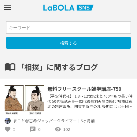
import_contacts
「相撲」に関するブログ
無料フリースクール雑学講座-750
【平安時代-1】 1.8～12世紀末と400年もの長い時
代 50代桓武天皇～82代後鳥羽天皇の時代 初期は東
北の制圧戦争、関東平将門の乱 後期には武士団形
成、他方で貴族を中心 とした国風文化が花開いた
2.51代平城天皇は52代嵯峨天皇に譲位し たが、上
まこと＠古希ジョッパークライマー
｜
5ヶ月前
皇として平城京で天皇と対立し たために平城天皇
と呼ばれる 3.唐の衰退と共に遣唐使は減り、新羅も
favorite
chat
visibility
2
0
102
国力が低下し、渤海との交易が増えた →一方民間