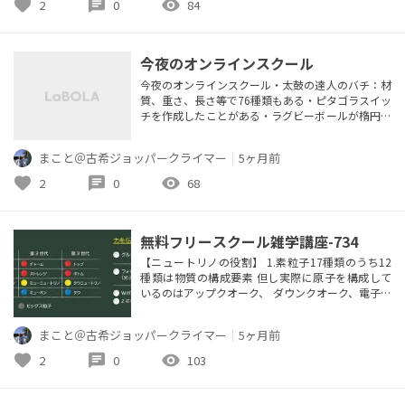
favorite
chat
visibility
2
0
84
説、敦賀駅説、熊谷駅説 1885年の小山駅説、横川
駅...
今夜のオンラインスクール
今夜のオンラインスクール・太鼓の達人のバチ：材
質、重さ、長さ等で76種類もある・ピタゴラスイッ
チを作成したことがある・ラグビーボールが楕円球
の形の理由・三葉虫は3億年、恐竜の2倍生きた・蜘
蛛の糸は蜘蛛の内臓のたんぱく質で作られる。硬い
まこと＠古希ジョッパークライマー
｜
5ヶ月前
結晶と柔らかい非結晶から細い糸を作り、それを50
本合わせたのが蜘蛛の糸・自販機の起源は古代エジ
favorite
chat
visibility
2
0
68
プトで紀元前に神殿で聖なる水を売っていたのが最
初の自販機instagra...
無料フリースクール雑学講座-734
【ニュートリノの役割】 1.素粒子17種類のうち12
種類は物質の構成要素 但し実際に原子を構成して
いるのはアップクオーク、 ダウンクオーク、電子だ
けである 2.ニュートリノは宇宙誕生直後の元素の合
成、 太陽エネルギーの生成に於いて重要な役割を
まこと＠古希ジョッパークライマー
｜
5ヶ月前
果たしている 3.宇宙初期に物質と反物質が対消滅し
ていく中で 物質がわずかに反物質より多かったの
favorite
chat
visibility
2
0
103
はニュートリノ が関係していた 4.太陽（恒星）の
中心部では...