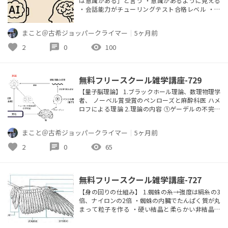
は意識がある」と言う ・意識があるように見える
・会話能力がチューリングテスト合格レベル ・一
般知性、汎用知性を持つ 2.意識が宿る要素 ・生物
学ー炭素をベースとする ・感覚と身体を持つ ・世
まこと＠古希ジョッパークライマー
｜
5ヶ月前
界モデルと自己モデルを持つ ・反復処理 ・グロー
バル-ワークスペース ・統合性 ・ガーランドテスト
favorite
chat
visibility
2
0
100
に合格 instagram.com/freescho...
無料フリースクール雑学講座-729
【量子脳理論】 1.ブラックホール理論、数理物理学
者、 ノーベル賞受賞のペンローズと麻酔科医 ハメ
ロフによる理論 2.理論の内容 ①ゲーデルの不完全
性定理により、真理 ではあるが、証明も否定も出
来ない数学的 命題がある。つまりアルゴリズムに
まこと＠古希ジョッパークライマー
｜
5ヶ月前
基づく コンピューターには絶対に計算出来ない 命
題がある。 ②人間には命題が真理かどうかわかる
favorite
chat
visibility
2
0
65
数学的 な理解力がある ③従って人間の思考や意識
は非計算的である ...
無料フリースクール雑学講座-727
【身の回りの仕組み】 1.蜘蛛の糸→強度は絹糸の3
倍、ナイロンの2倍 ・蜘蛛の内臓でたんぱく質が丸
まって粒子を作る ・硬い結晶と柔らかい非結晶で
構成 ・粒子が一列に並んで細い糸が出来る ・更に5
0本束ねられて蜘蛛の糸になる →巣を作るにあたっ