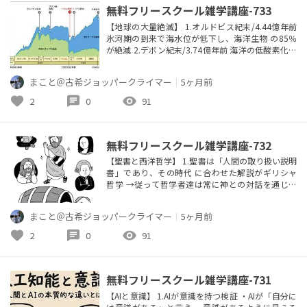
無料フリースクール雑学講座-733
【地球の大量絶滅】 1.オルドビス紀末/4.44億年前
氷河期の到来で海水位が低下し、海洋生物 の85％
が絶滅 2.デボン紀末/3.74億年前 海洋の低酸素化と
寒冷化により、海洋無脊椎 動物に大打撃 3.ベルム
紀末/2.52億年前 大規模な火山活動、温暖化、海洋
まこと＠古希ジョッパークライマー
｜
5ヶ月前
の酸性化に より、海洋生物の95％が絶滅 4.三畳紀
末/2.01億年前 大規模な火山活動による気候変動に
favorite
chat
visibility
2
0
91
より、魚類 爬虫類が激減した 5....
無料フリースクール雑学講座-732
【聖書と西洋哲学】 1.聖書は「人間の取り扱い説明
書」であり、その時代 に合わせた解説がギリシャ
哲学 →従って哲学者達は常に神との対話を通じて
思索を 深めている 2.西洋哲学の軸は聖書、プラト
ン、アリストテレス ・聖書軸は神を肯定するか、否
まこと＠古希ジョッパークライマー
｜
5ヶ月前
定するか ・プラトン軸は真理は目に見えない世界
にあるとし、 アリストテレス軸は真理は目に見え
favorite
chat
visibility
2
0
91
る世界にあるとする 但し両者共に神肯定派 ・神否
定派を目に見えない、...
無料フリースクール雑学講座-731
【AIと意識】 1.AIが意識を持つ検証 ・AIが「自分に