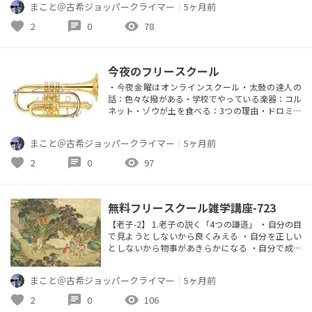
まこと＠古希ジョッパークライマー
｜
5ヶ月前
ては 橋糸ー枠糸ー足場糸ー縦糸/横糸の順で作られ
る 2.鳥の羽の仕組み 羽の先の半分が初列風切羽ー
favorite
chat
visibility
2
0
78
推進力ープロペラ 羽の手前半分が次列風切羽ー揚
力ー翼の役目 ...
今夜のフリースクール
・今夜金曜はオンラインスクール・太鼓の達人の
話：色々な撥がある・学校でやっている楽器：コル
ネット・ゾウが土を食べる：3つの理由・ドロミー
ティの話：ロッククライミングの聖地自然遺産、ス
トラディバリウスの産地instagram.com/freeschoo
まこと＠古希ジョッパークライマー
｜
5ヶ月前
l.carphttps://fm769.com/2468-2/
favorite
chat
visibility
2
0
97
無料フリースクール雑学講座-723
【老子-2】 1.老子の説く「4つの謙遜」 ・自分の目
で見ようとしないから良くみえる ・自分を正しい
としないから物事があきらかになる ・自分で成功
を誇らないから成功を保つことが出来る ・自分で
地位を誇らないから長く地位にいられる 2.「知足」
まこと＠古希ジョッパークライマー
｜
5ヶ月前
の意味 ・足るを知るとは欲望のデッドラインを引
くこと ・そのラインは自分を知ることである ・
favorite
chat
visibility
2
0
106
「成功」は「知足」を超えたところに存在する 3.