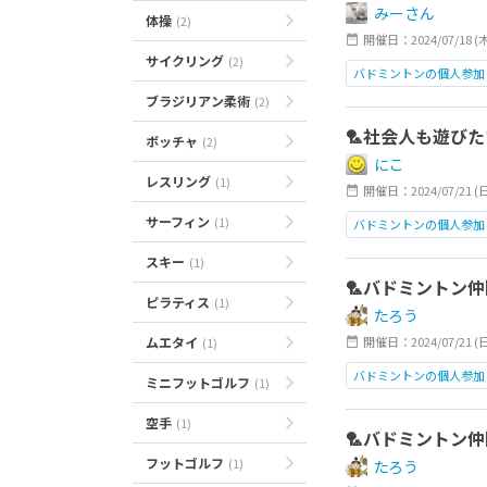
みーさん
体操
(2)
開催日：2024/07/18 (
サイクリング
(2)
バドミントンの個人参加
ブラジリアン柔術
(2)
日本橋
🏸社会人も遊びた
ボッチャ
(2)
にこ
レスリング
(1)
開催日：2024/07/21 (
サーフィン
(1)
バドミントンの個人参加
日本橋
スキー
(1)
🏸バドミントン仲
ピラティス
(1)
たろう
ムエタイ
開催日：2024/07/21 (
(1)
バドミントンの個人参加
ミニフットゴルフ
(1)
日本橋
空手
(1)
🏸バドミントン仲
フットゴルフ
(1)
たろう