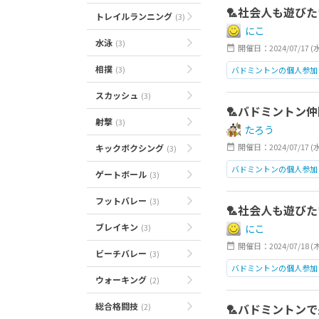
🏸社会人も遊びた
トレイルランニング
(3)
にこ
水泳
(3)
開催日：2024/07/17 (
相撲
(3)
バドミントンの個人参加
日本橋
スカッシュ
(3)
🏸バドミントン仲
射撃
(3)
たろう
開催日：2024/07/17 (
キックボクシング
(3)
バドミントンの個人参加
ゲートボール
(3)
日本橋
フットバレー
(3)
🏸社会人も遊びた
ブレイキン
(3)
にこ
開催日：2024/07/18 (
ビーチバレー
(3)
バドミントンの個人参加
ウォーキング
(2)
日本橋
総合格闘技
(2)
🏸バドミントン