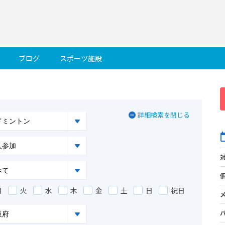
ブログ
スポーツ施設
詳細検索を閉じる
月
火
水
木
金
土
日
祝日