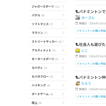
日本橋
ジャガースポーツ
(11)
🏸バドミントン
パデル
(8)
みーさん
開催日：2024/07/16 (
ソフトテニス
(7)
バドミントンの個人参加
マラソン
(7)
日本橋
ストリートサッカー
(6)
🏸社会人も遊びた
アルティメット
にこ
(5)
開催日：2024/07/16 (
モータースポーツ
(5)
バドミントンの個人参加
カバディ
(5)
日本橋
セパタクロー
🏸バドミントン仲
(4)
たろう
ハイキング
(4)
開催日：2024/07/16 (
ボードゲーム
(4)
バドミントンの個人参加
陸上
(4)
日本橋