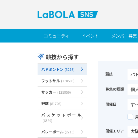
コミュニティ
イベント
メンバー募集
競技から探す
バドミントン
(3216)
競技
フットサル
(178505)
募集の種類
サッカー
(125956)
野球
(81706)
開催日
バスケットボール
(6329)
開催エリア
バレーボール
(2715)