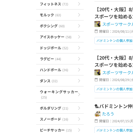
フィットネス
(72)
【20代・大阪】8
モルック
(63)
スポーツを始める
スポーツサーク
ボクシング
(60)
開催日：2026/08/11 (火)1
アイスホッケー
(58)
バドミントンの個人参加
ドッジボール
(52)
バドミントン
男女混
【20代・大阪】8
ラグビー
(44)
スポーツを始める
ハンドボール
(36)
スポーツサーク
開催日：2026/08/29 (土)1
ダンス
(32)
バドミントンの個人参加
ウォーキングサッカー
(25)
バドミントン
男女混
🏸バドミントン仲
ボルダリング
(21)
たろう
スノーボード
(16)
開催日：2024/07/15 (
ビーチサッカー
(15)
バドミントンの個人参加