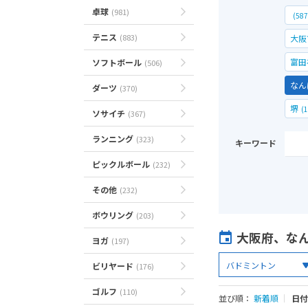
卓球
(981)
(587
テニス
(883)
大阪
富田
ソフトボール
(506)
なん
ダーツ
(370)
堺
(1
ソサイチ
(367)
ランニング
(323)
キーワード
ピックルボール
(232)
その他
(232)
ボウリング
(203)
大阪府、な
ヨガ
(197)
ビリヤード
(176)
ゴルフ
(110)
並び順：
新着順
｜
日付