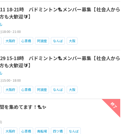
/11 18-21時 バドミントン🏸メンバー募集【社会人から
方も大歓迎🔰】
ル
8:00 - 21:00
大阪府
心斎橋
阿波座
なんば
大阪
合
初心者歓迎
経験者歓迎
社会人
男性
女性
/29 15-18時 バドミントン🏸メンバー募集【社会人から
方も大歓迎🔰】
ル
5:00 - 18:00
大阪府
心斎橋
阿波座
なんば
大阪
合
初心者歓迎
経験者歓迎
社会人
男性
女性
終了
間を集めてます！🏸✨
月)
大阪府
心斎橋
南船場
四ツ橋
なんば