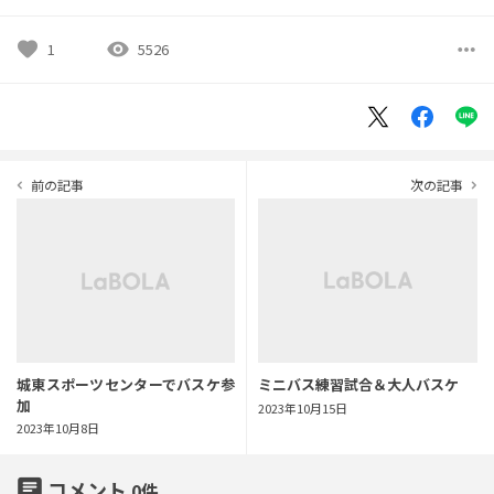
favorite
visibility
more_horiz
1
5526
前の記事
次の記事
navigate_before
navigate_next
城東スポーツセンターでバスケ参
ミニバス練習試合＆大人バスケ
加
2023年10月15日
2023年10月8日
chat
コメント
0
件