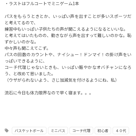
・ラストはフルコートでミニゲーム1本
パスをもらうときとか、いっぱい声を出すことが多いスポーツだ
と考えてるので、
練習中もいっぱい子供たちの声が聞こえるようになるといいな。
と考えてはいたものの、動きながら声を出すって難しいのかな。恥
ずかしいのかな。
中々声も聞こえてこず。
パスの回数のカウントや、ナイシュー！ドンマイ！の掛け声をい
っぱいできるように、
コーチ代理じゃないときも、いっぱい賑やかなオバチャンになろ
う、と改めて思いました。
（ウザがられないよう、さじ加減気を付けるようにね、私）
流石に今日も体力限界なので早く寝ます。。。
バスケットボール
ミニバス
コーチ代理
初心者
４０代
sell