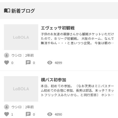
import_contacts
新着ブログ
エヴェッサ初観戦
子供のお友達の親御さんから観戦チケットいただけ
たので、Ｂリーグ初観戦。 大阪のホーム、なんで
舞洲やねん・・・と思いつつ出発。 今後は朝のう
ちに出発してしまうか、桜島からのシャトルバス利
用すること忘れないよ私。 エヴェッサのメンバー
ウシロ
｜
2年前
はもちろん、対戦相手の琉球ゴールデンキングスの
メンバーさんもあまり存じ上げておらず、すみませ
favorite
chat
visibility
0
0
4899
ん・・・な感じで見に行ったのですが、面白かった
です。 琉球の人がコートの中外使...
横バス初参加
本日、初めての参加。 （なお次男はミニバスチー
ム初めての合宿に参加、長男は部活、末っ子？ネッ
トフリックスみたいから、と同行拒否） ホント何
度行っても初めての場所は緊張する。 そんでもっ
て今週も先週もまともな練習出来てない・・・！
ウシロ
｜
2年前
体力内ままに参加したらまさかの参加人数11人(;・
∀・) 楽しかったけど、5分間ずっと走り続けるとか
favorite
chat
visibility
1
0
4890
できず申し訳なかった。 得体のしれないオバチャ