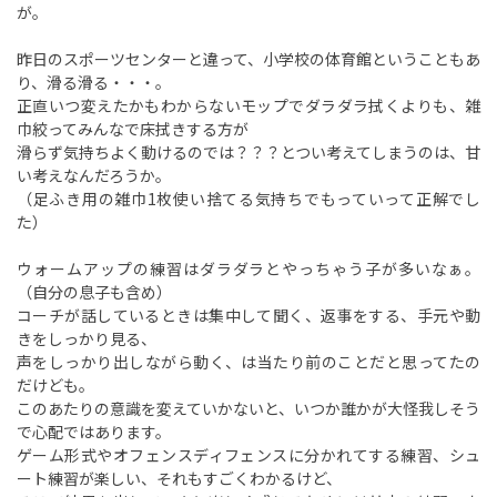
が。
昨日のスポーツセンターと違って、小学校の体育館ということもあ
り、滑る滑る・・・。
正直いつ変えたかもわからないモップでダラダラ拭くよりも、雑
巾絞ってみんなで床拭きする方が
滑らず気持ちよく動けるのでは？？？とつい考えてしまうのは、甘
い考えなんだろうか。
（足ふき用の雑巾1枚使い捨てる気持ちでもっていって正解でし
た）
ウォームアップの練習はダラダラとやっちゃう子が多いなぁ。
（自分の息子も含め）
コーチが話しているときは集中して聞く、返事をする、手元や動
きをしっかり見る、
声をしっかり出しながら動く、は当たり前のことだと思ってたの
だけども。
このあたりの意識を変えていかないと、いつか誰かが大怪我しそう
で心配ではあります。
ゲーム形式やオフェンスディフェンスに分かれてする練習、シュ
ート練習が楽しい、それもすごくわかるけど、