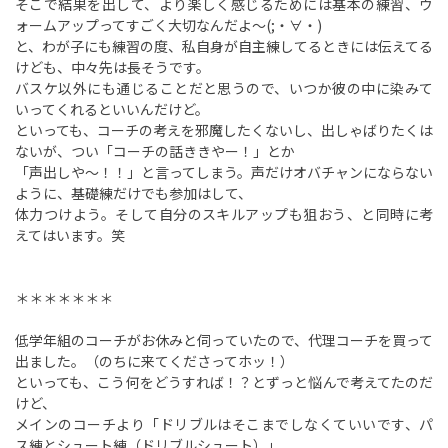
そこで結果を出して、より楽しく感じるためには基本の練習、ウ
ォームアップってすごく大切なんだよ～(;・∀・)
と、わが子にも練習の度、私自身が自主練してるときには伝えてる
けども、中々先は長そうです。
バスケ以外にも通じることだと思うので、いつか彼の中に染みて
いってくれるといいんだけど。
といっても、コーチの考えを邪魔したくないし、出しゃばりたくは
ないが、つい「コーチの話ききやー！」とか
「声出しや～！！」と言ってしまう。声だけオバチャンにならない
ように、基礎練だけでも参加はして、
体力つけよう。そして自分のスキルアップも狙おう、と同時に考
えてはいます。笑
＊＊＊＊＊＊＊
低学年組のコーチがお休みと伺っていたので、代理コーチを買って
出ました。（のちに来てくださってホッ！）
といっても、こう何をどうすれば！？とずっと悩んで考えてたのだ
けど、
メインのコーチより「ドリブルはそこまでしなくていいです、パ
ス練とシュート練（ドリブルシュート）」