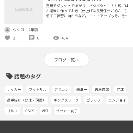
定時でダッシュであがり、バタバタ～！！と晩ごは
ん適当に作っておき（仕上げは長男任せごめん！）
慌てて練習に向かうなど。 ・・・アップもそこそこ
にいきなりコーチ業は本当に慌てるうううう。 本日
は体験の子も来てたこともあり、ほぼ行き当たりば
ウシロ
｜
2年前
ったりの練習。。。。 めちゃくちゃごめんなさ
い・・・・。 やったこと ・ハンドリング →帰り道
favorite
chat
visibility
2
0
434
反対方向に回すと同時に後ろ歩きにする方がいいの
ね、学んだ。 体験っ子が...
ブログ一覧へ
sell
話題のタグ
サッカー
フットサル
アラカン
嶋清一
古角俊郎
野球
選手紹介（野球・現役）
キングスリーグ
ゴラッソ
エンジョイ
ゴルフ
CSCS
VBT
サッカー女子