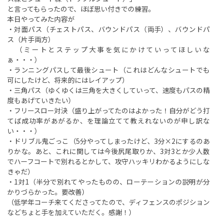
と言ってもらったので、ほぼ思い付きでの練習。
本日やってみた内容が
・対面パス（チェストパス、バウンドパス（両手）、バウンドパ
ス（片手両方）
（ミートとステップ大事を気にかけていってほしいな
ぁ・・・）
・ランニングパスして最後シュート（これはどんなシュートでも
可にしたけど、将来的にはレイアップ）
・三角パス（ゆくゆくは三角を大きくしていって、速度もパスの精
度もあげていきたい）
・フリースロー対決（盛り上がってたのはよかった！自分がどう打
てば成功率があがるか、を理論立てて教えれないのが申し訳な
い・・・）
・ドリブル鬼ごっこ（5分やってしまったけど、3分×2にするのあ
りかな。あと、これに関しては今後尻尾取りか、3対3とか少人数
でハーフコートで別れるとかして、攻守ハッキリわかるようにしな
きゃだ）
・1対1（半分で別れてやったものの、ローテーションの説明が分
かりづらかった。要改善）
（低学年コーチ来てくださってたので、ディフェンスのポジション
などちょと手を加えていただく。感謝！）