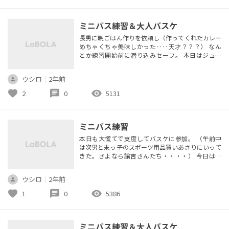
ンが参加してすみません！...
ミニバス練習＆大人バスケ
長男に晩ごはん作りを依頼し（作ってくれたカレー
めちゃくちゃ美味しかった‥‥天才？？？） なん
とか練習開始前に潜り込みセーフ。 本日はジュニ
アチームも沢山！！ありがたい。 コーチも最初は2
人→最終3人。 あぁ、打ち合わせがしたい。。。 ド
ウシロ
｜
2年前
リブル、パス、シュート練習。これを1時間半でや
るのは結構忙しい。 正直マジの初心者、あまりう
favorite
chat
visibility
2
0
5131
まくない子とジュニア卒業手前の子で分けてじっく
りやってあげたいけど。 中...
ミニバス練習
本日も大慌てで支度してバスケに参加。 （午前中
は次男と末っ子のスポーツ用品買いあさりにいって
きた。さよなら諭吉さんたち・・・・） 今日は最
初から参加なのでアップからやりはじめるけど、や
っぱり床が滑る～。 メルカリで買った中古のバッ
ウシロ
｜
2年前
シュだからか・・・・？？中敷き変えたら踏ん張り
効くかなぁ。。。。 次回は練習前にきれいに底拭
favorite
chat
visibility
1
0
5386
いて掃除してから挑もう。 アップの練習はパワース
タンスのサイドステップの切り替...
ミニバス練習＆大人バスケ